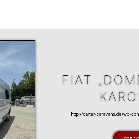
FIAT „DOM
KARO
http://carter-caravans.de/wp-c
ZOBAC