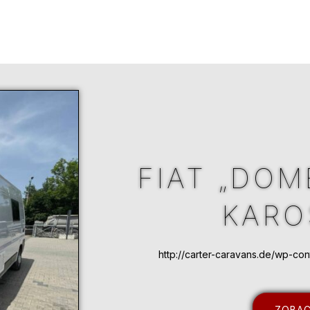
FIAT „DOM
KARO
http://carter-caravans.de/wp-c
ZOBAC